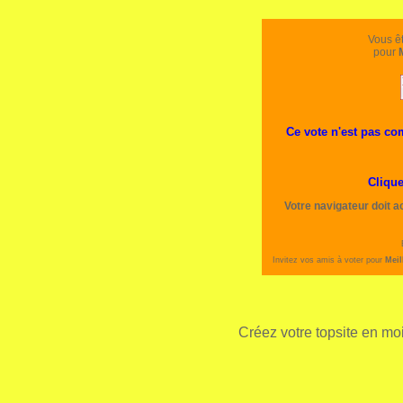
Vous êt
pour
Ce vote n'est pas com
Clique
Votre navigateur doit a
Invitez vos amis à voter pour
Meil
Créez votre topsite en m