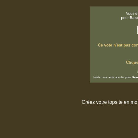
Vous êt
pour
Base
Ce vote n'est pas com
Clique
Invitez vos amis à voter pour
Base
Créez votre topsite en m