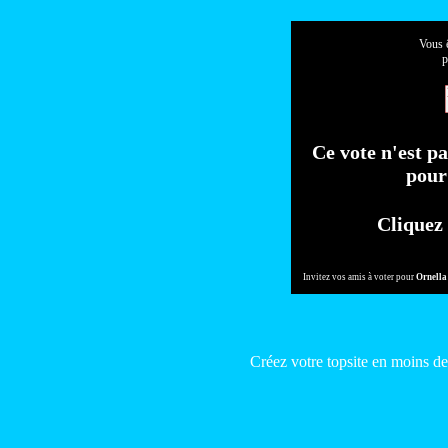
Vous ê
p
Ce vote n'est pa
pour 
Cliquez 
Invitez vos amis à voter pour
Ornella
Créez votre topsite en moins d