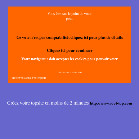
Vous êtes sur le point de voter
pour
Ce vote n'est pas comptabilisé, cliquez ici pour plus de détails
Cliquez ici pour continuer
Votre navigateur doit accepter les cookies pour pouvoir voter
Entrer sans voter sur
Invitez vos amis à voter pour
Créez votre topsite en moins de 2 minutes
http://www.root-top.com