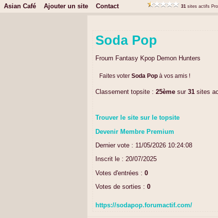
Asian Café
Ajouter un site
Contact
31
sites actifs Pr
Soda Pop
Froum Fantasy Kpop Demon Hunters
Faites voter
Soda Pop
à vos amis !
Classement topsite :
25ème
sur
31
sites ac
Trouver le site sur le topsite
Devenir Membre Premium
Dernier vote : 11/05/2026 10:24:08
Inscrit le : 20/07/2025
Votes d'entrées :
0
Votes de sorties :
0
https://sodapop.forumactif.com/