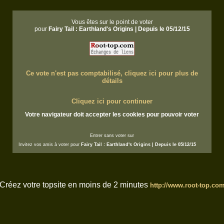
Vous êtes sur le point de voter
pour
Fairy Tail : Earthland's Origins | Depuis le 05/12/15
Ce vote n'est pas comptabilisé, cliquez ici pour plus de
détails
Cliquez ici pour continuer
Votre navigateur doit accepter les cookies pour pouvoir voter
Entrer sans voter sur
Invitez vos amis à voter pour
Fairy Tail : Earthland's Origins | Depuis le 05/12/15
Créez votre topsite en moins de 2 minutes
http://www.root-top.co