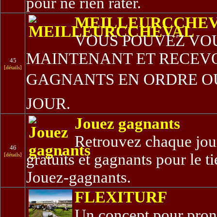
pour ne rien rater.
MEILLEURCCHE
VOUS POUVEZ VO
MAINTENANT ET RECEVO
45
[détails]
GAGNANTS EN ORDRE O
JOUR.
Jouez gagnants
Retrouvez chaque jour
46
gratuits et gagnants pour le
[détails]
Jouez-gagnants.
FLEXITURF
Un concept pour pron