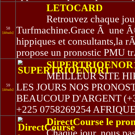
LETOCARD
Retrouvez chaque jou
Turfmachine.Grace Ã une Ã©q
58
[détails]
hippiques et consultants,la 
propose un pronostic PMU trÃ
SUPERTRIOENOR
MEILLEUR SITE H
LES JOURS NOS PRONOS
59
[détails]
BEAUCOUP D'ARGENT (+337
+225 0758269254 AFRIQUE
DirectCourse le pro
Chaque jour, nous pass