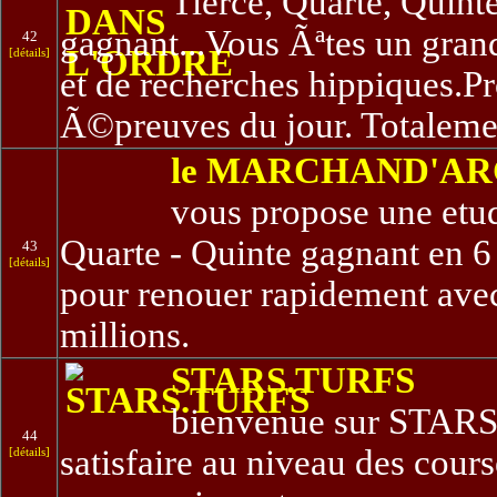
Tierce, Quarte, Quint
gagnant...Vous Ãªtes un grand
42
[détails]
et de recherches hippiques.Pr
Ã©preuves du jour. Totalemen
le MARCHAND'A
vous propose une etud
Quarte - Quinte gagnant en 6
43
[détails]
pour renouer rapidement avec 
millions.
STARS.TURFS
bienvenue sur STARS 
44
satisfaire au niveau des cours
[détails]