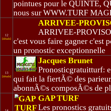
pointues pour le QUINTE, 
nous sur WWW.TURF MA
ARRIVEE-PROVIS
ARRIVEE-PROVISOIRE 
12
c'est vous faire gagner c'est
[détails]
un pronostic exceptionnelle
Jacques Brunet
Pronosticgratuitturf: 
13
qui fait la fiertÃ© des pari
[détails]
abonnÃ©s composÃ©s de plu
GAP TURF
Les pronostics gratuit
14