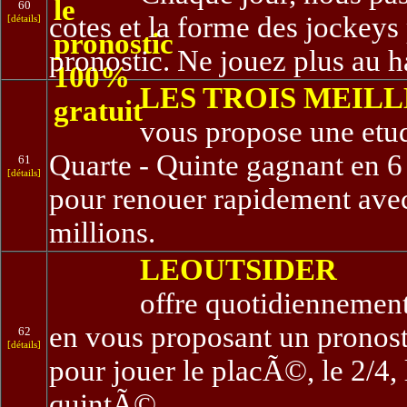
60
cotes et la forme des jockeys
[détails]
pronostic. Ne jouez plus au h
LES TROIS MEIL
vous propose une etud
Quarte - Quinte gagnant en 6
61
[détails]
pour renouer rapidement avec 
millions.
LEOUTSIDER
offre quotidiennemen
en vous proposant un pronost
62
[détails]
pour jouer le placÃ©, le 2/4
quintÃ©.