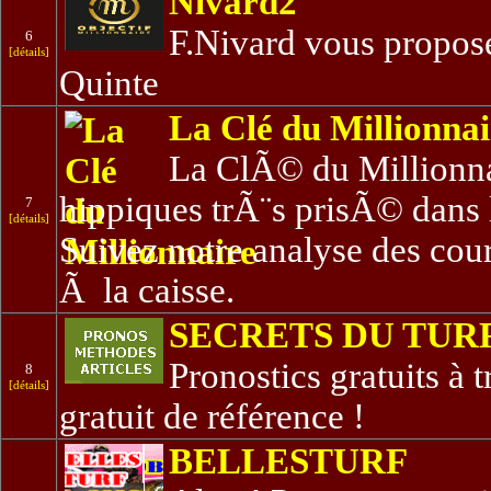
Nivard2
F.Nivard vous propo
6
[détails]
Quinte
La Clé du Millionnai
La ClÃ© du Millionnai
hippiques trÃ¨s prisÃ© dans 
7
[détails]
Suivez notre analyse des cou
Ã la caisse.
SECRETS DU TURF :
Pronostics gratuits à tr
8
[détails]
gratuit de référence !
BELLESTURF