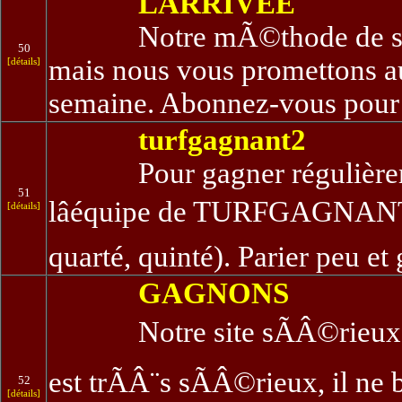
LARRIVEE
Notre mÃ©thode de sÃ©
50
mais nous vous promettons 
[détails]
semaine. Abonnez-vous pour
turfgagnant2
Pour gagner régulière
51
lâéquipe de TURFGAGNANT 
[détails]
quarté, quinté). Parier peu et
GAGNONS
Notre site sÃÂ©rieu
est trÃÂ¨s sÃÂ©rieux, il ne
52
[détails]