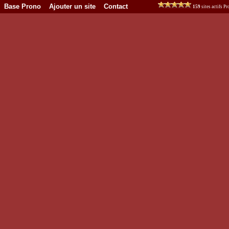
Base Prono
Ajouter un site
Contact
159
sites actifs 