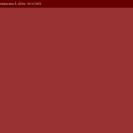
Prochaine mise Ã zÃ©ro : 01/11/2023