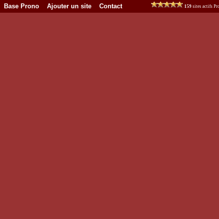
Base Prono
Ajouter un site
Contact
159
sites actifs 