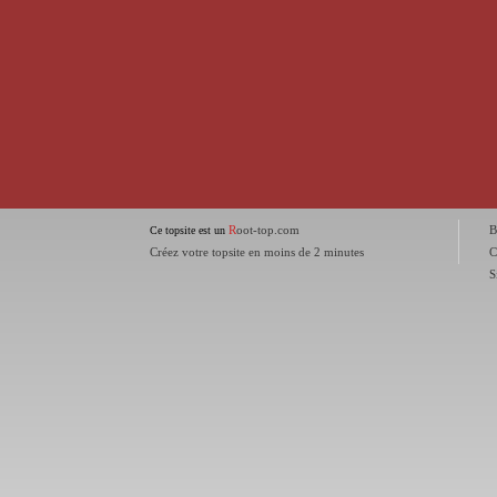
R
oot-top.com
B
Ce topsite est un
Créez votre topsite en moins de 2 minutes
C
S