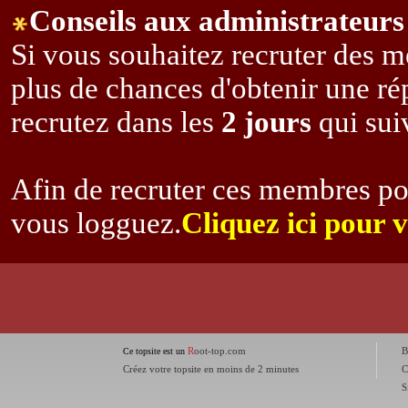
Conseils aux administrateurs 
Si vous souhaitez recruter des m
plus de chances d'obtenir une r
recrutez dans les
2 jours
qui suiv
Afin de recruter ces membres po
vous logguez.
Cliquez ici pour 
R
oot-top.com
B
Ce topsite est un
Créez votre topsite en moins de 2 minutes
C
S