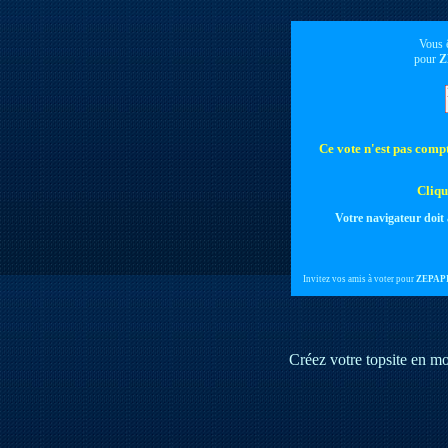
Vous ê
pour
Z
Ce vote n'est pas compta
Cliqu
Votre navigateur doit 
Invitez vos amis à voter pour
ZEPAPI
Créez votre topsite en m