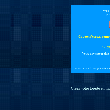
Vous ê
po
Ce vote n'est pas compta
Cliqu
Votre navigateur doit 
Invitez vos amis à voter pour
Million
Créez votre topsite en m