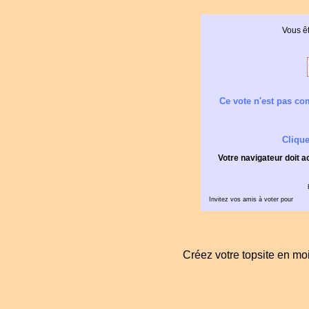
Vous êt
Ce vote n'est pas com
Clique
Votre navigateur doit a
Invitez vos amis à voter pour
Créez votre topsite en m