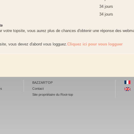
34 jours
34 jours
te
r votre topsite, vous aurez plus de chances d'obtenir une réponse des webma
site, vous devez d'abord vous logguez.
Cliquez ici pour vous logguer
BAZZART'OP
es
Contact
Site propriétaire du Root-top