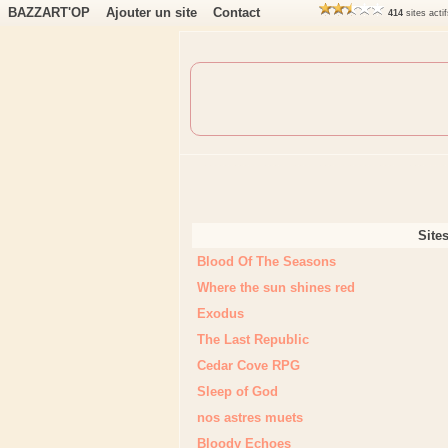
BAZZART'OP
Ajouter un site
Contact
414
sites acti
Site
Blood Of The Seasons
Where the sun shines red
Exodus
The Last Republic
Cedar Cove RPG
Sleep of God
nos astres muets
Bloody Echoes