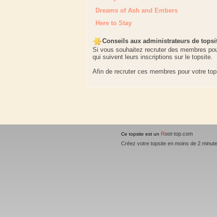
Dreams of Ash and Embers
Here to Stay
Conseils aux administrateurs de topsi
Si vous souhaitez recruter des membres pou
qui suivent leurs inscriptions sur le topsite.
Afin de recruter ces membres pour votre top
R
oot-top.com
Ce topsite est un
Créez votre topsite en moins de 2 minut