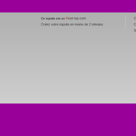
R
oot-top.com
C
Ce topsite est un
Créez votre topsite en moins de 2 minutes
C
S