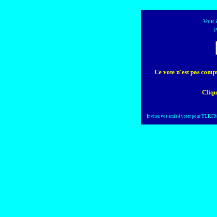
Vous ê
Ce vote n'est pas compta
Cliqu
Invitez vos amis à voter pour
TURFM
Créez votre topsite en m