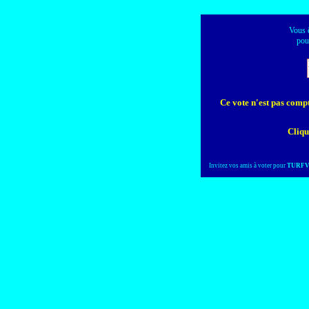
Vous ê
po
Ce vote n'est pas compta
Cliqu
Invitez vos amis à voter pour
TURFV
Créez votre topsite en m