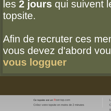
les
2 jours
qui suivent l
topsite.
Afin de recruter ces me
vous devez d'abord vou
vous logguer
R
oot-top.com
L
Ce topsite est un
Créez votre topsite en moins de 2 minutes
C
S