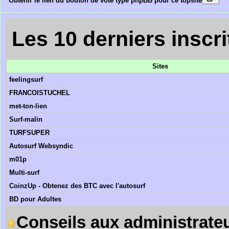
Obtenir le lien du bouton de vote type phpBB pour ce topsite
Les 10 derniers inscri
Sites
feelingsurf
FRANCOISTUCHEL
met-ton-lien
Surf-malin
TURFSUPER
Autosurf Websyndic
m01p
Multi-surf
CoinzUp - Obtenez des BTC avec l'autosurf
BD pour Adultes
Conseils aux administrateu