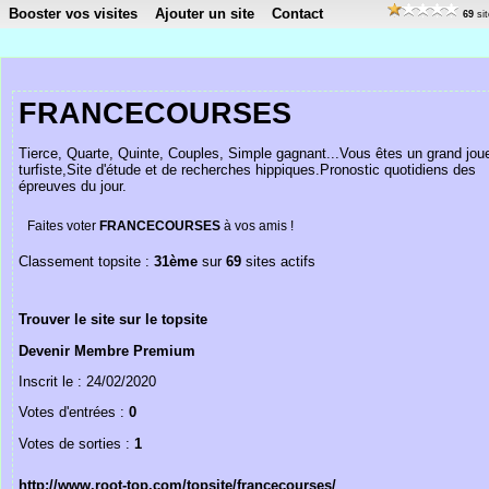
Booster vos visites
Ajouter un site
Contact
69
sit
FRANCECOURSES
Tierce, Quarte, Quinte, Couples, Simple gagnant...Vous êtes un grand joue
turfiste,Site d'étude et de recherches hippiques.Pronostic quotidiens des
épreuves du jour.
Faites voter
FRANCECOURSES
à vos amis !
Classement topsite :
31ème
sur
69
sites actifs
Trouver le site sur le topsite
Devenir Membre Premium
Inscrit le : 24/02/2020
Votes d'entrées :
0
Votes de sorties :
1
http://www.root-top.com/topsite/francecourses/