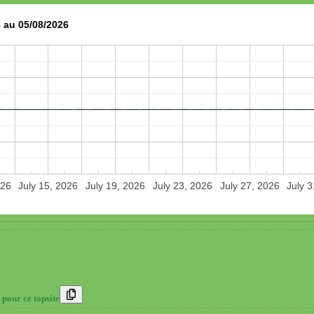
 au 05/08/2026
026
July 15, 2026
July 19, 2026
July 23, 2026
July 27, 2026
July 
 pour ce topsite