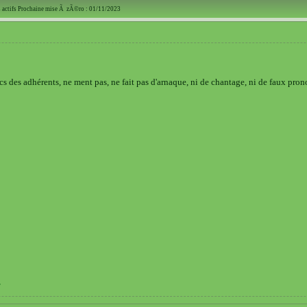
s actifs Prochaine mise Ã zÃ©ro : 01/11/2023
s des adhérents, ne ment pas, ne fait pas d'arnaque, ni de chantage, ni de faux pronos
/