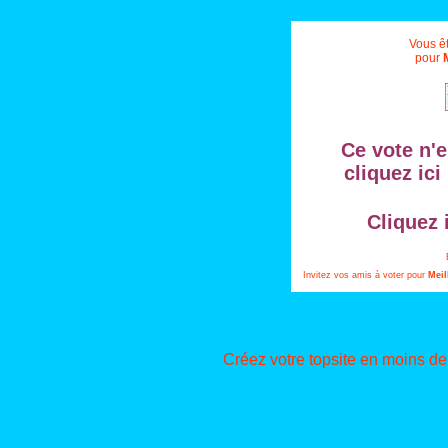
Vous êt
pour
Ce vote n'e
cliquez ici
Cliquez 
Invitez vos amis à voter pour
Meil
Créez votre topsite en moins d