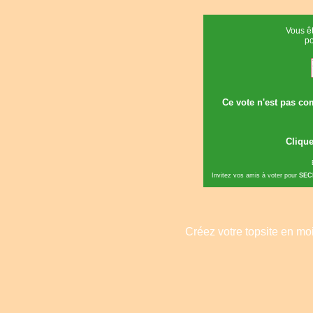
Vous êt
p
Ce vote n'est pas com
Clique
Invitez vos amis à voter pour
SEC
Créez votre topsite en m