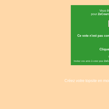
Vous êt
pour
ZeCours
Ce vote n'est pas com
Clique
Invitez vos amis à voter pour
ZeCo
Créez votre topsite en m