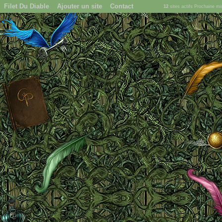
Filet Du Diable
Ajouter un site
Contact
12
sites actifs Prochaine m