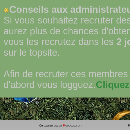
Conseils aux administrateu
Si vous souhaitez recruter de
aurez plus de chances d'obte
vous les recrutez dans les
2 j
sur le topsite.
Afin de recruter ces membres 
d'abord vous logguez.
Cliquez
R
oot-top.com
F
Ce topsite est un