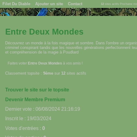
Filet Du Diable
Ajouter un site
Contact
12
sites actifs Prochaine m
Entre Deux Mondes
Découvrez un monde à la fois magique et sombre. Dans l'ombre un organ
criminel conspirant tandis que les nouvelles générations perfectionnent le
et compréhension de la magie à Poudlard
Faites voter
Entre Deux Mondes
à vos amis !
Classement topsite :
9ème
sur
12
sites actifs
Trouver le site sur le topsite
Devenir Membre Premium
Dernier vote : 06/08/2024 21:16:19
Inscrit le : 19/03/2024
Votes d'entrées :
0