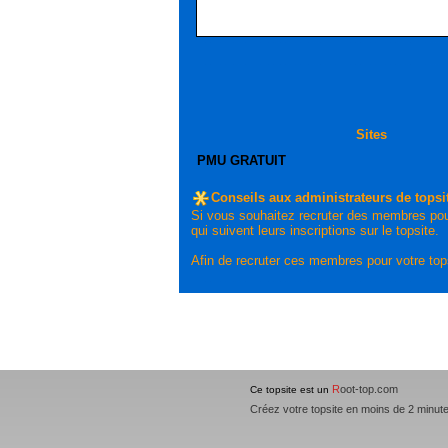
Sites
PMU GRATUIT
Conseils aux administrateurs de topsi
Si vous souhaitez recruter des membres pou
qui suivent leurs inscriptions sur le topsite.
Afin de recruter ces membres pour votre top
R
oot-top.com
Ce topsite est un
Créez votre topsite en moins de 2 minut