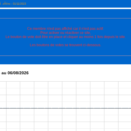
 Ã zÃ©ro : 01/11/2023
Ce membre n'est pas affiché car il n'est pas actif.
Pour activer ou réactiver ce site,
Le bouton de vote doit être en place et cliquer au moins 1 fois depuis le site.
Les boutons de votes se trouvent ci-dessous.
 au 06/08/2026