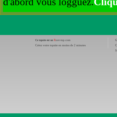
d'abord vous logguez.
Cliqu
R
oot-top.com
Ce topsite est un
Créez votre topsite en moins de 2 minutes
C
S