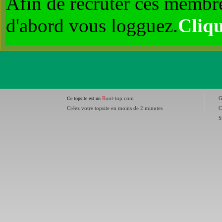
Afin de recruter ces membre
d'abord vous logguez.
Cliqu
R
oot-top.com
Ce topsite est un
Créez votre topsite en moins de 2 minutes
C
S