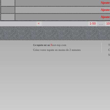
Ajouter
Ajouter
Ajouter
<
1-50
.. ..
10
R
oot-top.com
T
Ce topsite est un
Créez votre topsite en moins de 2 minutes
C
S