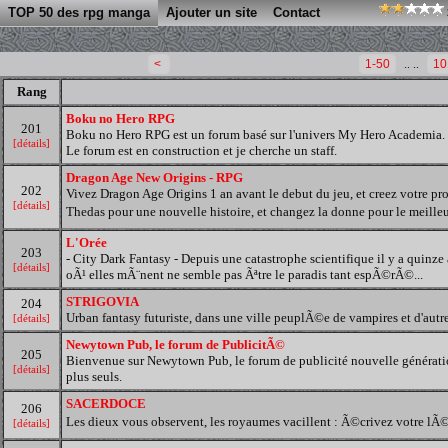
TOP 50 des rpg manga
Ajouter un site
Contact
<
1-50
.. ..
10
Rang
Boku no Hero RPG
201
Boku no Hero RPG est un forum basé sur l'univers My Hero Academia. Il r
[détails]
Le forum est en construction et je cherche un staff.
Dragon Age New Origins - RPG
202
Vivez Dragon Age Origins 1 an avant le debut du jeu, et creez votre pro
[détails]
Thedas pour une nouvelle histoire, et changez la donne pour le meilleur
L'Orée
203
- City Dark Fantasy - Depuis une catastrophe scientifique il y a quinze
[détails]
oÃ¹ elles mÃ¨nent ne semble pas Ãªtre le paradis tant espÃ©rÃ©...
STRIGOVIA
204
Urban fantasy futuriste, dans une ville peuplÃ©e de vampires et d'autr
[détails]
Newytown Pub, le forum de PublicitÃ©
205
Bienvenue sur Newytown Pub, le forum de publicité nouvelle génération
[détails]
plus seuls.
SACERDOCE
206
Les dieux vous observent, les royaumes vacillent : Ã©crivez votre l
[détails]