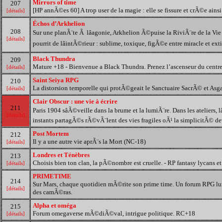
Mirrors of time
207
[HP annÃ©es 60] A trop user de la magie : elle se fissure et crÃ©e ainsi 
[détails]
Échos d’Arkhelion
208
Sur une planÃ¨te Ã lâagonie, Arkhelion Ã©puise la RiviÃ¨re de la Vie ju
[détails]
pourrit de lâintÃ©rieur : sublime, toxique, figÃ©e entre miracle et ext
Black Thundra
209
Mature +18 - Bienvenue a Black Thundra. Prenez l’ascenseur du centre
[détails]
Saint Seiya RPG
210
La distorsion temporelle qui protÃ©geait le Sanctuaire SacrÃ© et As
[détails]
Clair Obscur : une vie à écrire
211
Paris 1904 sâÃ©veille dans la brume et la lumiÃ¨re. Dans les ateliers, 
[détails]
instants partagÃ©s rÃ©vÃ¨lent des vies fragiles oÃ¹ la simplicitÃ© dev
Post Mortem
212
Il y a une autre vie aprÃ¨s la Mort (NC-18)
[détails]
Londres et Ténèbres
213
Choisis bien ton clan, la pÃ©nombre est cruelle. - RP fantasy lycans et 
[détails]
PRIMETIME
214
Sur Mars, chaque quotidien mÃ©rite son prime time. Un forum RPG lumi
[détails]
des camÃ©ras.
Alpha et oméga
215
Forum omegaverse mÃ©diÃ©val, intrigue politique. RC+18
[détails]