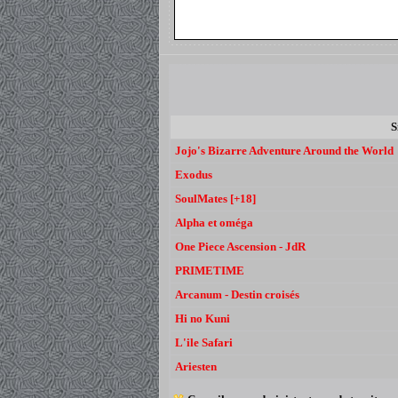
S
Jojo's Bizarre Adventure Around the World
Exodus
SoulMates [+18]
Alpha et oméga
One Piece Ascension - JdR
PRIMETIME
Arcanum - Destin croisés
Hi no Kuni
L'ile Safari
Ariesten