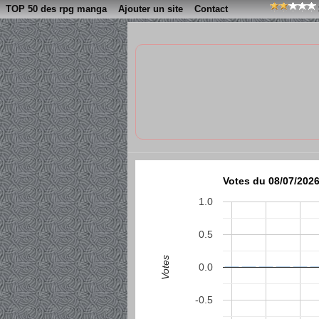
TOP 50 des rpg manga
Ajouter un site
Contact
Votes du 08/07/2026
1.0
0.5
Votes
0.0
-0.5