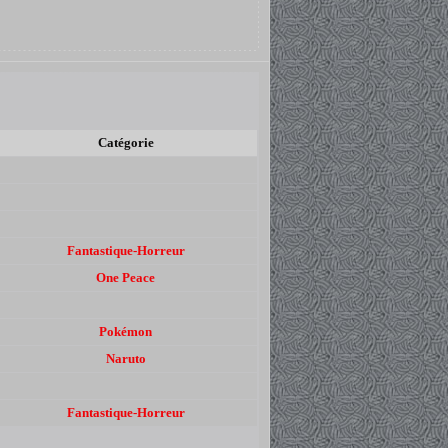
Catégorie
Fantastique-Horreur
One Peace
Pokémon
Naruto
Fantastique-Horreur