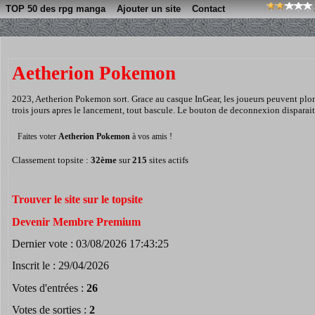
TOP 50 des rpg manga
Ajouter un site
Contact
Aetherion Pokemon
2023, Aetherion Pokemon sort. Grace au casque InGear, les joueurs peuvent plon
trois jours apres le lancement, tout bascule. Le bouton de deconnexion disparait.
Faites voter
Aetherion Pokemon
à vos amis !
Classement topsite :
32ème
sur
215
sites actifs
Trouver le site sur le topsite
Devenir Membre Premium
Dernier vote : 03/08/2026 17:43:25
Inscrit le : 29/04/2026
Votes d'entrées :
26
Votes de sorties :
2