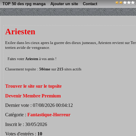
TOP 50 des rpg manga
Ajouter un site
Contact
Ariesten
Exilee dans les cieux apres la guerre des dieux jumeaux, Ariesten revient sur Ter
terrien avide de vengeance.
Faites voter
Ariesten
à vos amis !
Classement topsite :
50ème
sur
215
sites actifs
Trouver le site sur le topsite
Devenir Membre Premium
Dernier vote : 07/08/2026 00:04:12
Catégorie :
Fantastique-Horreur
Inscrit le : 30/05/2026
Votes d'entrées :
10