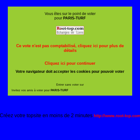
Vous êtes sur le point de voter
pour
PARIS-TURF
Ce vote n'est pas comptabilisé, cliquez ici pour plus de
détails
Cliquez ici pour continuer
Votre navigateur doit accepter les cookies pour pouvoir voter
Entrer sans voter sur
Invitez vos amis à voter pour
PARIS-TURF
Créez votre topsite en moins de 2 minutes
http://www.root-top.co