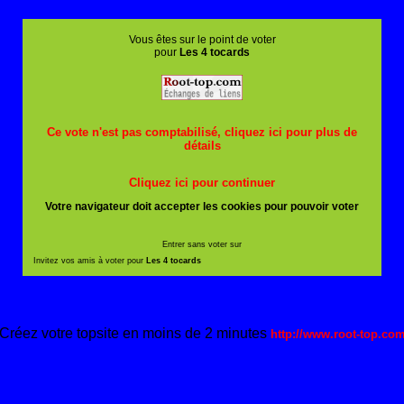
Vous êtes sur le point de voter
pour
Les 4 tocards
Ce vote n'est pas comptabilisé, cliquez ici pour plus de
détails
Cliquez ici pour continuer
Votre navigateur doit accepter les cookies pour pouvoir voter
Entrer sans voter sur
Invitez vos amis à voter pour
Les 4 tocards
Créez votre topsite en moins de 2 minutes
http://www.root-top.co