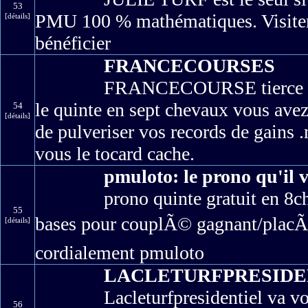
53
PMU 100 % mathématiques. Visiter 
[détails]
bénéficier
FRANCECOURSES
FRANCECOURSE tierce ,qua
le quinte en sept chevaux vous avez
54
[détails]
de pulveriser vos records de gains 
vous le tocard cache.
pmuloto: le prono qu'il v
prono quinte gratuit en 8c
55
bases pour couplÃ© gagnant/placÃ© 
[détails]
cordialement pmuloto
LACLETURFPRESIDE
Lacleturfpresidentiel va vo
56