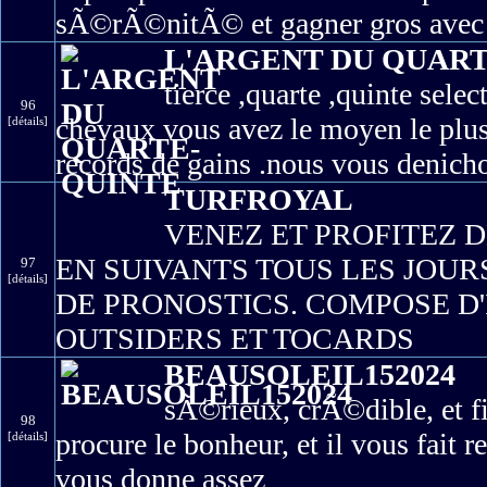
sÃ©rÃ©nitÃ© et gagner gros avec 
L'ARGENT DU QUAR
tierce ,quarte ,quinte sele
96
chevaux vous avez le moyen le plus 
[détails]
records de gains .nous vous denicho
TURFROYAL
VENEZ ET PROFITEZ D
EN SUIVANTS TOUS LES JOUR
97
[détails]
DE PRONOSTICS. COMPOSE D
OUTSIDERS ET TOCARDS
BEAUSOLEIL152024
sÃ©rieux, crÃ©dible, et fia
98
procure le bonheur, et il vous fait r
[détails]
vous donne assez