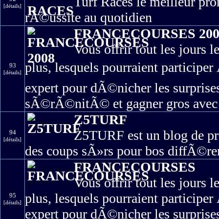
Turf Races le meilleur pr
[détails]
rÃ©ussite au quotidien
FRANCECOURSES 200
Vous offrir tout les jours 
plus, lesquels pourraient participer
93
[détails]
expert pour dÃ©nicher les surprise
sÃ©rÃ©nitÃ© et gagner gros avec 
Z5TURF
Z5TURF est un blog de p
94
[détails]
des coups sÃ»rs pour bos diffÃ©ren
FRANCECOURSES
Vous offrir tout les jours 
plus, lesquels pourraient participe
95
[détails]
expert pour dÃ©nicher les surprise