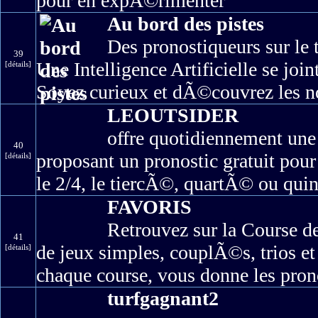
pour en expÃ©rimenter
Au bord des pistes
Des pronostiqueurs sur le 
39
Une Intelligence Artificielle se joi
[détails]
Soyez curieux et dÃ©couvrez les n
LEOUTSIDER
offre quotidiennement un
40
proposant un pronostic gratuit pour
[détails]
le 2/4, le tiercÃ©, quartÃ© ou qui
FAVORIS
Retrouvez sur la Course d
41
de jeux simples, couplÃ©s, trios 
[détails]
chaque course, vous donne les prono
turfgagnant2