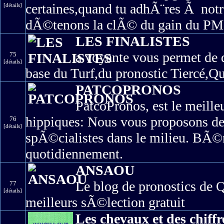
certaines,quand tu adhÃ¨res Ã notr
[détails]
dÃ©tenons la clÃ© du gain du P
LES FINALISTES
a voyante vous permet de d
75
[détails]
base du Turf,du pronostic Tiercé,Qu
PATCOPRONOS
PatcoPronos, est le meilleu
hippiques: Nous vous proposons de
76
[détails]
spÃ©cialistes dans le milieu. BÃ©
quotidiennement.
ANSAOU
Le blog de pronostics de 
77
[détails]
meilleurs sÃ©lection gratuit
Les chevaux et des chiffr