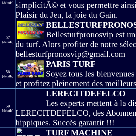
simplicitÃ© et vous permettre ains
[détails]
Plaisir du Jeu, la joie du Gain.
BELLESTURFPRONOS
Bellesturfpronosvip est un
57
du turf. Alors profiter de notre séle
[détails]
bellesturfpronosvip@gmail.com
PARIS TURF
Soyez tous les bienvenues
58
[détails]
et profitez pleinement des meilleur
LERECITDEFELCO
Les experts mettent à la dis
59
LERECITDEFELCO, des Abonnement
[détails]
hippiques. Succès garantit !!!
TURF MACHINE