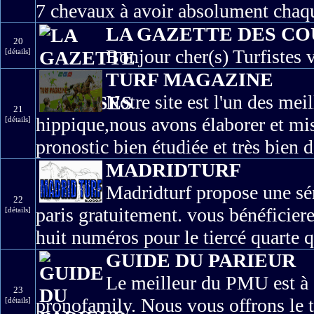
7 chevaux à avoir absolument chaqu
LA GAZETTE DES CO
20
Bonjour cher(s) Turfistes v
[détails]
TURF MAGAZINE
Notre site est l'un des meil
21
hippique,nous avons élaborer et m
[détails]
pronostic bien étudiée et très bien dé
MADRIDTURF
Madridturf propose une sér
22
paris gratuitement. vous bénéficier
[détails]
huit numéros pour le tiercé quarte 
GUIDE DU PARIEUR
Le meilleur du PMU est à d
23
pronofamily. Nous vous offrons le t
[détails]