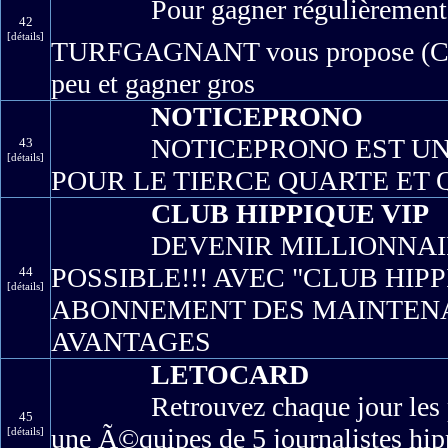
Pour gagner régulièrement 
42
[détails]
TURFGAGNANT vous propose (Couplé
peu et gagner gros
NOTICEPRONO
NOTICEPRONO EST UN 
43
[détails]
POUR LE TIERCE QUARTE ET 
CLUB HIPPIQUE VIP
DEVENIR MILLIONNAI
POSSIBLE!!! AVEC "CLUB HIP
44
[détails]
ABONNEMENT DES MAINTENAN
AVANTAGES
LETOCARD
Retrouvez chaque jour le
45
une Ã©quipes de 5 journalistes hip
[détails]