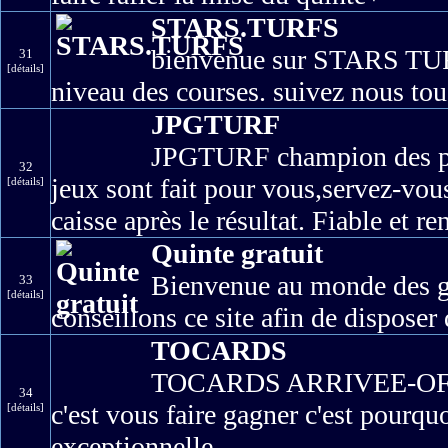
STARS.TURFS
bienvenue sur STARS TURFS
31
[détails]
niveau des courses. suivez nous tous
JPGTURF
JPGTURF champion des pro
32
jeux sont fait pour vous,servez-vous
[détails]
caisse après le résultat. Fiable et r
Quinte gratuit
Bienvenue au monde des ga
33
[détails]
conseillons ce site afin de disposer
TOCARDS
TOCARDS ARRIVEE-OFICI
34
c'est vous faire gagner c'est pourq
[détails]
exceptionnelle