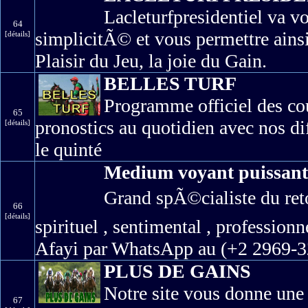
Lacleturfpresidentiel va vo
64
simplicitÃ© et vous permettre ains
[détails]
Plaisir du Jeu, la joie du Gain.
BELLES TURF
Programme officiel des cou
65
pronostics au quotidien avec nos di
[détails]
le quinté
Medium voyant puissant
Grand spÃ©cialiste du ret
66
[détails]
spirituel , sentimental , professi
Afayi par WhatsApp au (+2 2969-3
PLUS DE GAINS
Notre site vous donne une
67