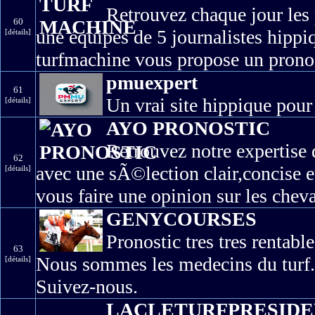
Retrouvez chaque jour le
60
une équipes de 5 journalistes hippiq
[détails]
turfmachine vous propose un pronos
pmuexpert
61
Un vrai site hippique pou
[détails]
AYO PRONOSTIC
Retrouvez notre expertise 
62
avec une sÃ©lection clair,concise 
[détails]
vous faire une opinion sur les cheva
GENYCOURSES
Pronostic tres tres rentabl
63
Nous sommes les medecins du turf
[détails]
Suivez-nous.
LACLETURFPRESIDE