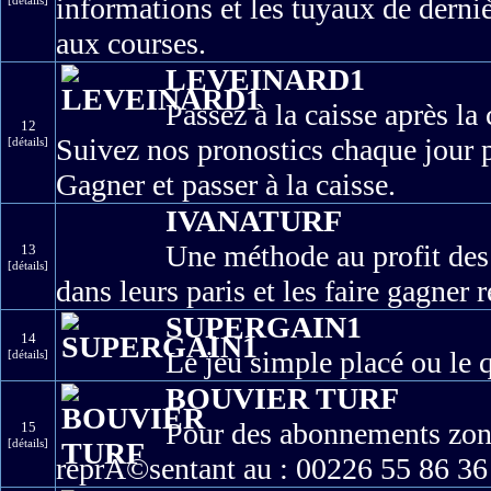
informations et les tuyaux de derni
[détails]
aux courses.
LEVEINARD1
Passez à la caisse après la
12
Suivez nos pronostics chaque jour p
[détails]
Gagner et passer à la caisse.
IVANATURF
Une méthode au profit des t
13
[détails]
dans leurs paris et les faire gagner 
SUPERGAIN1
14
Le jeu simple placé ou le 
[détails]
BOUVIER TURF
Pour des abonnements zone
15
[détails]
reprÃ©sentant au : 00226 55 86