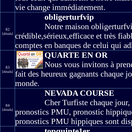
vie change immédiatement.
obligerturfvip
Notre maison obligerturfvi
82
crédible,sérieux,efficace et très fiabl
[détails]
comptes en banques de celui qui ad
QUARTE EN OR
Nous vous invitons à pren
83
fait des heureux gagnants chaque j
[détails]
monde.
NEVADA COURSE
Cher Turfiste chaque jo
84
pronostics PMU, pronostic hippiques
[détails]
pronostics PMU hippiques sont disp
topquinte1er