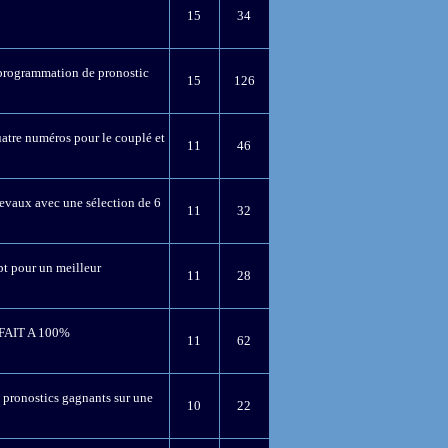
15
34
e programmation de pronostic
15
126
uatre numéros pour le couplé et
11
46
hevaux avec une sélection de 6
11
32
pt pour un meilleur
11
28
AIT A 100%
11
62
e pronostics gagnants sur une
10
22