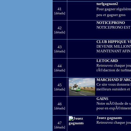
turfgagnant2
41
Pour gagner régulière
[détails]
peu et gagner gros
NOTICEPRONO
NOTICEPRONO EST 
42
[détails]
CLUB HIPPIQUE V
DEVENIR MILLIONN
43
MAINTENANT AFIN 
[détails]
LETOCARD
Retrouvez chaque jou
44
rÃ©daction de turfma
[détails]
MARCHAND D'AR
Ce site vous donnera 
45
meilleurs outsiders et
[détails]
GAINS
Notre mÃ©thode de sÃ
46
pour en expÃ©riment
[détails]
Jouez gagnants
Retrouvez chaque jour
47
[détails]