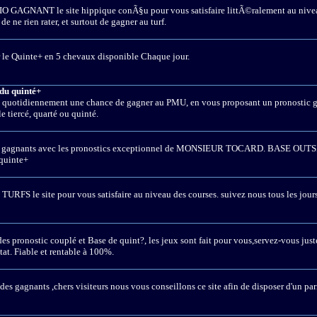
O GAGNANT le site hippique conÃ§u pour vous satisfaire littÃ©ralement au nivea
e ne rien rater, et surtout de gagner au turf.
r le Quinte+ en 5 chevaux disponible Chaque jour.
 du quinté+
e quotidiennement une chance de gagner au PMU, en vous proposant un pronostic gr
 le tiercé, quarté ou quinté.
des gagnants avec les pronostics exceptionnel de MONSIEUR TOCARD. BASE O
 quinte+
RFS le site pour vous satisfaire au niveau des courses. suivez nous tous les jours 
pronostic couplé et Base de quint?, les jeux sont fait pour vous,servez-vous juste
ltat. Fiable et rentable à 100%.
s gagnants ,chers visiteurs nous vous conseillons ce site afin de disposer d'un pa