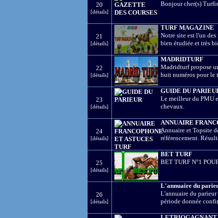
Bonjour cher(s) Turfis
20
[détails]
TURF MAGAZINE
Notre site est l'un de
21
bien étudiée et très bi
[détails]
MADRIDTURF
Madridturf propose un
22
huit numéros pour le t
[détails]
GUIDE DU PARIEU
Le meilleur du PMU es
23
chevaux.
[détails]
ANNUAIRE FRANC
Annuaire et Topsite d
24
référencement. Résulta
[détails]
BET TURF
BET TURF N°1 POU
25
[détails]
L'annuaire du parie
L'annuaire du parieur 
26
période donnée confirm
[détails]
LETRIOGAGNANT