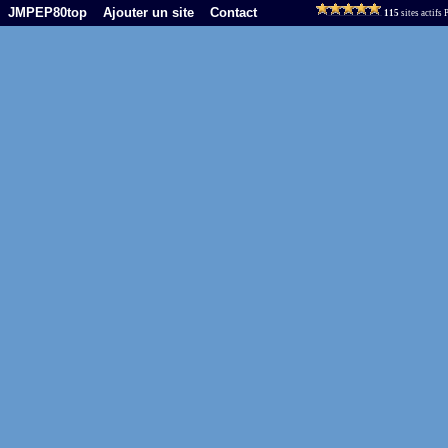
JMPEP80top
Ajouter un site
Contact
115
sites actifs