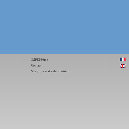
JMPEP80top
Contact
Site propriétaire du Root-top