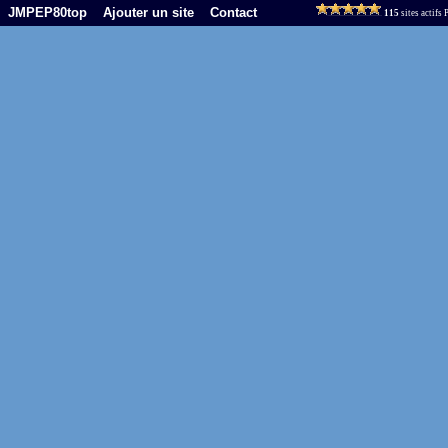
JMPEP80top
Ajouter un site
Contact
115
sites actifs