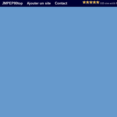
JMPEP80top
Ajouter un site
Contact
115
sites actifs