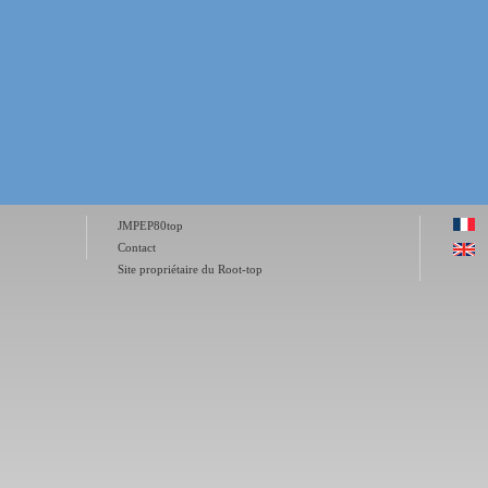
JMPEP80top
Contact
Site propriétaire du Root-top