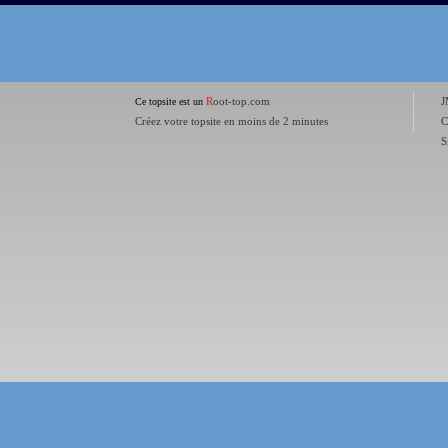
R
oot-top.com
J
Ce topsite est un
Créez votre topsite en moins de 2 minutes
C
S