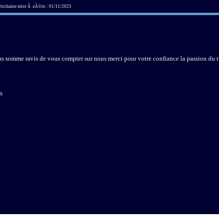
 Prochaine mise Ã zÃ©ro : 01/11/2023
us somme ravis de vous compter sur nous merci pour votre confiance la passion du t
s