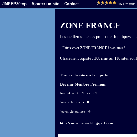
JMPEP80top
Ajouter un site
Contact
116
sites actifs
ZONE FRANCE
Les meilleurs site des pronostics hippiques no
Faites voter
ZONE FRANCE
à vos amis !
Classement topsite :
108ème
sur
116
sites actif
Trouver le site sur le topsite
Devenir Membre Premium
Inscrit le : 08/11/2024
Votes d'entrées :
0
Votes de sorties :
4
http://zonefrance.blogspot.com