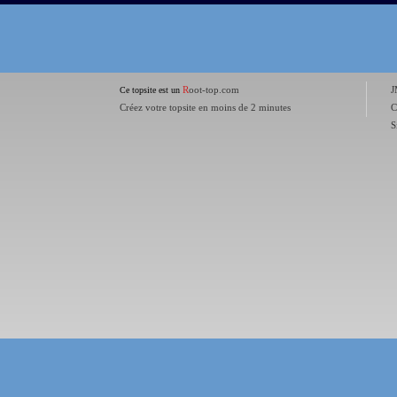
R
oot-top.com
J
Ce topsite est un
Créez votre topsite en moins de 2 minutes
C
S