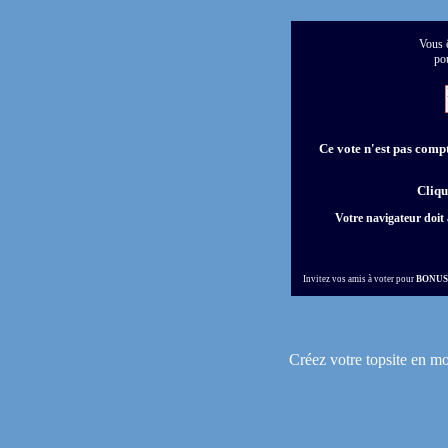
Vous ê
po
Ce vote n'est pas compta
Cliqu
Votre navigateur doit 
Invitez vos amis à voter pour
BONUS
Créez votre topsite en m