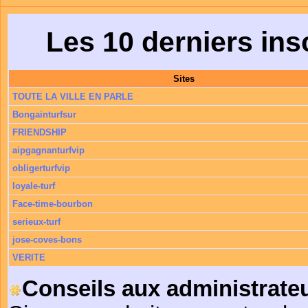
Les 10 derniers in
Sites
TOUTE LA VILLE EN PARLE
Bongainturfsur
FRIENDSHIP
aipgagnanturfvip
obligerturfvip
loyale-turf
Face-time-bourbon
serieux-turf
jose-coves-bons
VERITE
Conseils aux administrateu