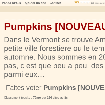
Panda RPG's
Ajouter un site
Contact
194
sites acti
Pumpkins [NOUVEAU
Dans le Vermont se trouve A
petite ville forestiere ou le 
automne. Nous sommes en 201
pas, c est que peu a peu, des
parmi eux…
Faites voter
Pumpkins [NOUVE
Classement topsite :
7ème
sur
194
sites actifs