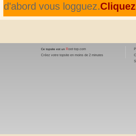
d'abord vous logguez.
Cliquez
R
oot-top.com
P
Ce topsite est un
Créez votre topsite en moins de 2 minutes
C
S