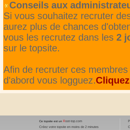
Conseils aux administrateu
Si vous souhaitez recruter de
aurez plus de chances d'obte
vous les recrutez dans les
2 j
sur le topsite.
Afin de recruter ces membres 
d'abord vous logguez.
Cliquez
R
oot-top.com
P
Ce topsite est un
Créez votre topsite en moins de 2 minutes
C