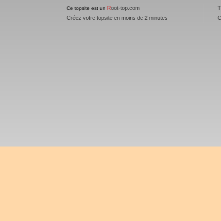
R
oot-top.com
T
Ce topsite est un
Créez votre topsite en moins de 2 minutes
C