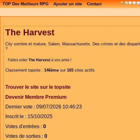
TOP Des Meilleurs RPG
Ajouter un site
Contact
The Harvest
City sombre et mature, Salem, Massachusetts. Des crimes et des disparit
?
Faites voter
The Harvest
à vos amis !
Classement topsite :
146ème
sur
165
sites actifs
Trouver le site sur le topsite
Devenir Membre Premium
Dernier vote : 09/07/2026 10:46:23
Inscrit le : 15/10/2025
Votes d'entrées :
0
Votes de sorties :
0