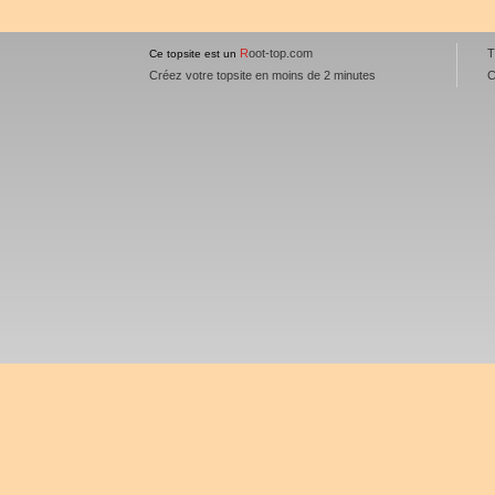
R
oot-top.com
T
Ce topsite est un
Créez votre topsite en moins de 2 minutes
C