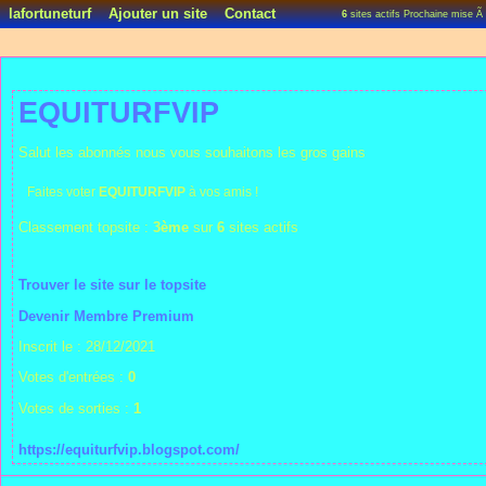
lafortuneturf
Ajouter un site
Contact
6
sites actifs Prochaine mise Ã
EQUITURFVIP
Salut les abonnés nous vous souhaitons les gros gains
Faites voter
EQUITURFVIP
à vos amis !
Classement topsite :
3ème
sur
6
sites actifs
Trouver le site sur le topsite
Devenir Membre Premium
Inscrit le : 28/12/2021
Votes d'entrées :
0
Votes de sorties :
1
https://equiturfvip.blogspot.com/