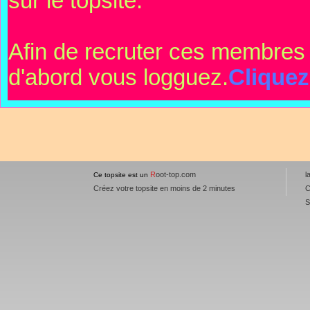
sur le topsite.
Afin de recruter ces membres 
d'abord vous logguez.
Cliquez
R
oot-top.com
l
Ce topsite est un
Créez votre topsite en moins de 2 minutes
C
S