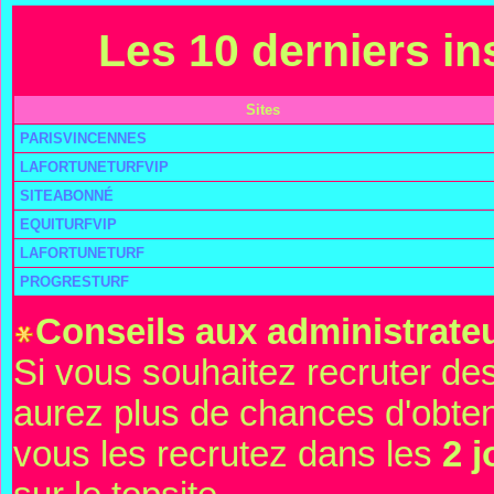
Les 10 derniers ins
Sites
PARISVINCENNES
LAFORTUNETURFVIP
SITEABONNÉ
EQUITURFVIP
LAFORTUNETURF
PROGRESTURF
Conseils aux administrateu
Si vous souhaitez recruter de
aurez plus de chances d'obte
vous les recrutez dans les
2 j