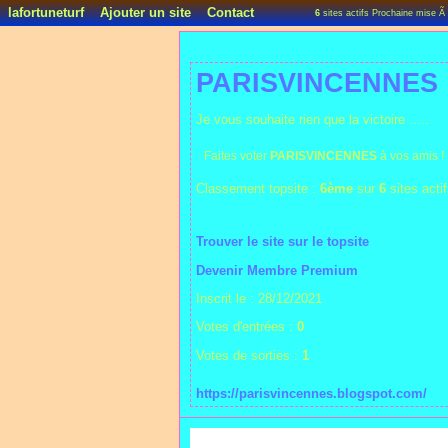
lafortuneturf
Ajouter un site
Contact
6
sites actifs Prochaine mise Ã
PARISVINCENNES
Je vous souhaite rien que la victoire .....
Faites voter
PARISVINCENNES
à vos amis !
Classement topsite :
6ème
sur
6
sites actif
Trouver le site sur le topsite
Devenir Membre Premium
Inscrit le : 28/12/2021
Votes d'entrées :
0
Votes de sorties :
1
https://parisvincennes.blogspot.com/