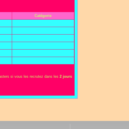
Catégorie
sters si vous les recrutez dans les
2 jours