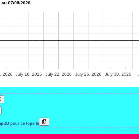
 au 07/08/2026
, 2026
July 18, 2026
July 22, 2026
July 26, 2026
July 30, 2026
hpBB pour ce topsite