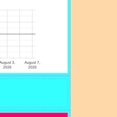
August 3,
August 7,
2026
2026