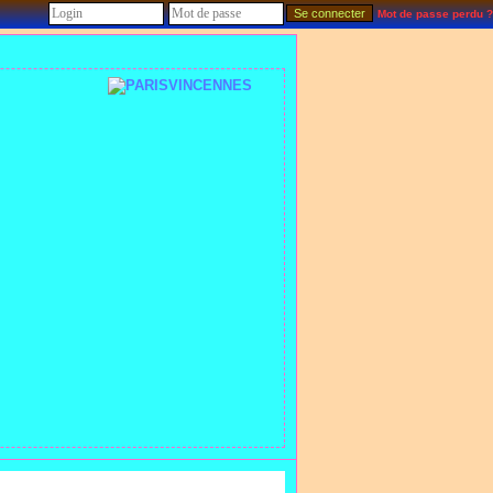
Mot de passe perdu ?