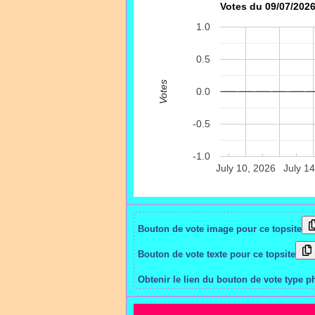
Votes du 09/07/2026
1.0
0.5
Votes
0.0
-0.5
-1.0
July 10, 2026
July 14
Bouton de vote image pour ce topsite
Bouton de vote texte pour ce topsite
Obtenir le lien du bouton de vote type p